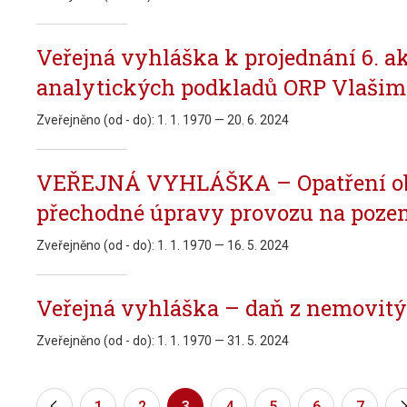
Veřejná vyhláška k projednání 6. 
analytických podkladů ORP Vlašim
Zveřejněno (od - do):
1. 1. 1970 — 20. 6. 2024
VEŘEJNÁ VYHLÁŠKA – Opatření ob
přechodné úpravy provozu na poz
Zveřejněno (od - do):
1. 1. 1970 — 16. 5. 2024
Veřejná vyhláška – daň z nemovitýc
Zveřejněno (od - do):
1. 1. 1970 — 31. 5. 2024
«
1
2
3
4
5
6
7
»