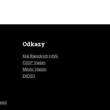
Odkazy
Kraj Blanických rytířů
ČSOP Vlašim
Město Vlašim
EKOSO
zení