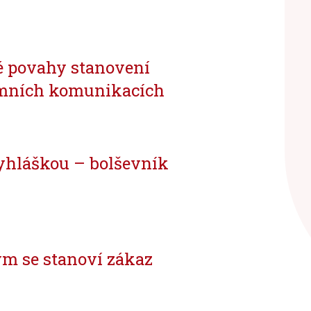
é povahy stanovení
emních komunikacích
yhláškou – bolševník
rým se stanoví zákaz