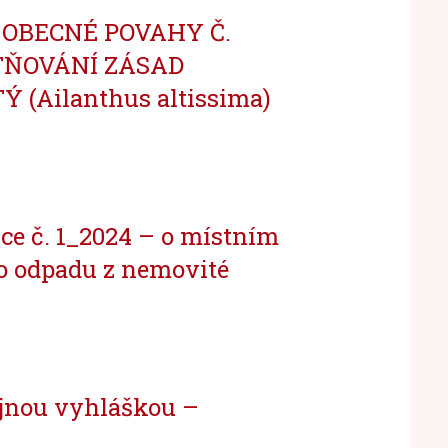
OBECNÉ POVAHY Č.
ATŇOVÁNÍ ZÁSAD
(Ailanthus altissima)
ce č. 1_2024 – o místním
o odpadu z nemovité
ejnou vyhláškou –