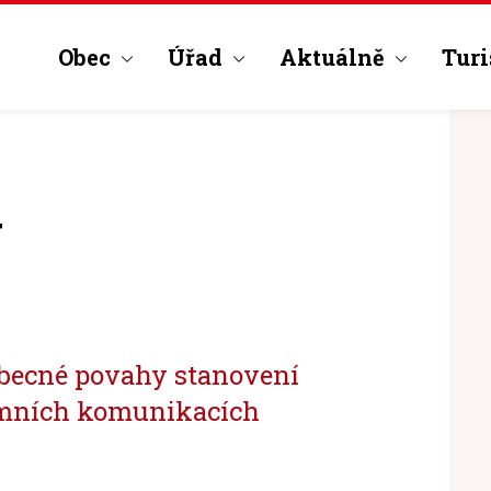
Obec
Úřad
Aktuálně
Turi
y
ecné povahy stanovení
emních komunikacích