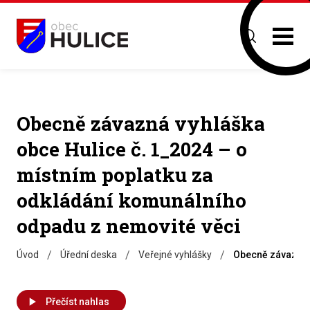
Obecně závazná vyhláška
obce Hulice č. 1_2024 – o
místním poplatku za
odkládání komunálního
odpadu z nemovité věci
/
/
/
Úvod
Úřední deska
Veřejné vyhlášky
Obecně závazná v
Přečíst nahlas