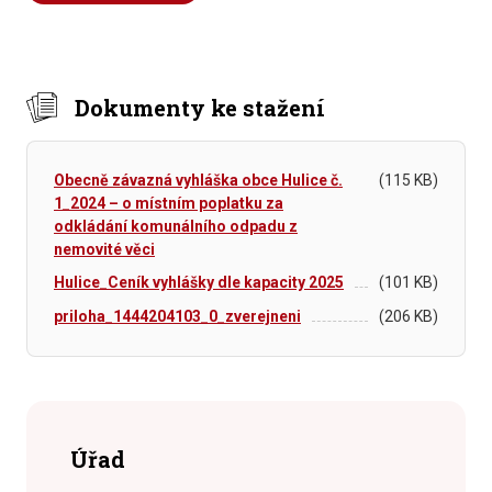
Dokumenty ke stažení
Obecně závazná vyhláška obce Hulice č.
(115 KB)
1_2024 – o místním poplatku za
odkládání komunálního odpadu z
nemovité věci
Hulice_Ceník vyhlášky dle kapacity 2025
(101 KB)
priloha_1444204103_0_zverejneni
(206 KB)
Úřad