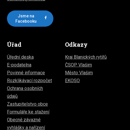
Jsme na
Facebooku
Úřad
Odkazy
Úřední deska
Kraj Blanických rytířů
E-podatelna
ČSOP Vlašim
Povinné informace
Město Vlašim
Rozklikávací rozpočet
EKOSO
Ochrana osobních
údajů
Zastupitelstvo obce
Formuláře ke stažení
Obecně závazné
vyhlášky a nařízení