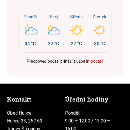
Pondělí
Úterý
Středa
Čtvrtek
34 °C
27 °C
27 °C
30 °C
Předpověď počasí přináší služba
In-počasí
.
Kontakt
Úřední hodiny
Obec Hulice
Pondělí
Hulice 33, 257 63
9:00 – 12:00 / 13:00 –
Trhový Štěpánov
16:00