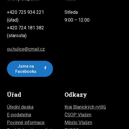
+420 725 934 221
Středa
(úřad)
9:00 – 12:00
+420 724 181 382
(starosta)
ou.hulice@cmail.cz
Jsme na
Facebooku
Úřad
Odkazy
Úřední deska
Kraj Blanických rytířů
E-podatelna
ČSOP Vlašim
Povinné informace
Město Vlašim