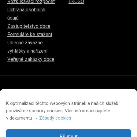
Rozklikávací rozpočet
EKOSO
Ochrana osobních
údajů
Zastupitelstvo obce
Formuláře ke stažení
Obecně závazné
vyhlášky a nařízení
Veřejné zakázky obce
© 2026
www.hulice.cz
Prohlášení o přístupnosti
Prohlášení o ochraně soukromí
K optimalizaci těchto webových stránek a našich služeb
Zásady cookies (EU)
používáme soubory cookies. Více informací najdete
v dokumentu →
Zásady cookies
Přijmout