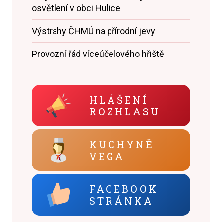
osvětlení v obci Hulice
Výstrahy ČHMÚ na přírodní jevy
Provozní řád víceúčelového hřiště
HLÁŠENÍ
ROZHLASU
KUCHYNĚ
VEGA
FACEBOOK
STRÁNKA