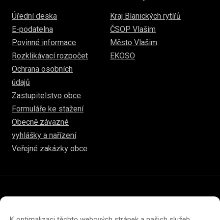
Úřední deska
Kraj Blanických rytířů
E-podatelna
ČSOP Vlašim
Povinné informace
Město Vlašim
Rozklikávací rozpočet
EKOSO
Ochrana osobních
údajů
Zastupitelstvo obce
Formuláře ke stažení
Obecně závazné
vyhlášky a nařízení
Veřejné zakázky obce
© 2026
www.hulice.cz
Prohlášení o přístupnosti
Prohlášení o ochraně soukromí
K optimalizaci těchto webových stránek a našich služeb