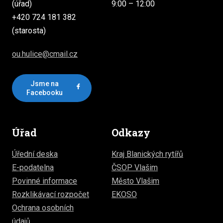
(úřad)
9:00 – 12:00
+420 724 181 382
(starosta)
ou.hulice@cmail.cz
Jsme na
Facebooku
Úřad
Odkazy
Úřední deska
Kraj Blanických rytířů
E-podatelna
ČSOP Vlašim
Povinné informace
Město Vlašim
Rozklikávací rozpočet
EKOSO
Ochrana osobních
údajů