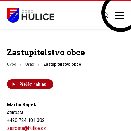
Zastupitelstvo obce
/
/
Úvod
Úřad
Zastupitelstvo obce
Přečíst nahlas
Martin Kapek
starosta
+420 724 181 382
starosta@hulice.cz