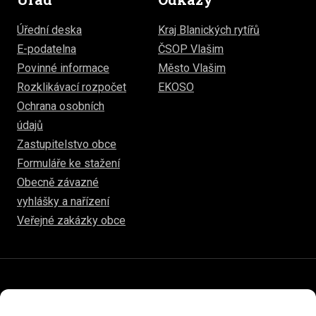
Úřední deska
Kraj Blanických rytířů
E-podatelna
ČSOP Vlašim
Povinné informace
Město Vlašim
Rozklikávací rozpočet
EKOSO
Ochrana osobních
údajů
Zastupitelstvo obce
Formuláře ke stažení
Obecně závazné
vyhlášky a nařízení
Veřejné zakázky obce
© 2026
www.hulice.cz
Prohlášení o přístupnosti
Prohlášení o ochraně soukromí