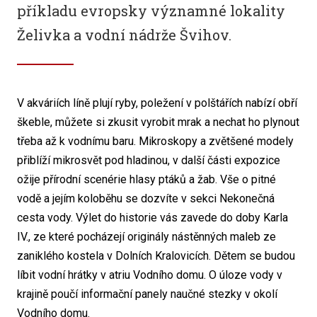
příkladu evropsky významné lokality
Želivka a vodní nádrže Švihov.
V akváriích líně plují ryby, poležení v polštářích nabízí obří
škeble, můžete si zkusit vyrobit mrak a nechat ho plynout
třeba až k vodnímu baru. Mikroskopy a zvětšené modely
přiblíží mikrosvět pod hladinou, v další části expozice
ožije přírodní scenérie hlasy ptáků a žab. Vše o pitné
vodě a jejím koloběhu se dozvíte v sekci Nekonečná
cesta vody. Výlet do historie vás zavede do doby Karla
IV., ze které pocházejí originály nástěnných maleb ze
zaniklého kostela v Dolních Kralovicích. Dětem se budou
líbit vodní hrátky v atriu Vodního domu. O úloze vody v
krajině poučí informační panely naučné stezky v okolí
Vodního domu.