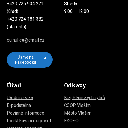
+420 725 934 221
Středa
(úřad)
9:00 – 12:00
+420 724 181 382
(starosta)
ou.hulice@cmail.cz
Jsme na
Facebooku
Úřad
Odkazy
Úřední deska
Kraj Blanických rytířů
E-podatelna
ČSOP Vlašim
Povinné informace
Město Vlašim
Rozklikávací rozpočet
EKOSO