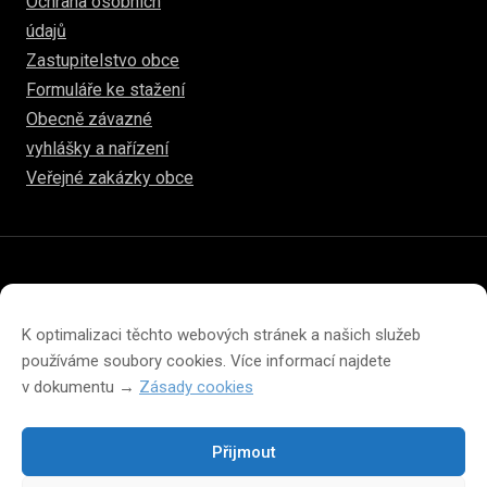
Ochrana osobních
údajů
Zastupitelstvo obce
Formuláře ke stažení
Obecně závazné
vyhlášky a nařízení
Veřejné zakázky obce
© 2026
www.hulice.cz
Prohlášení o přístupnosti
Prohlášení o ochraně soukromí
K optimalizaci těchto webových stránek a našich služeb
Zásady cookies (EU)
používáme soubory cookies. Více informací najdete
v dokumentu →
Zásady cookies
Přijmout
Změna velikosti písma na webu