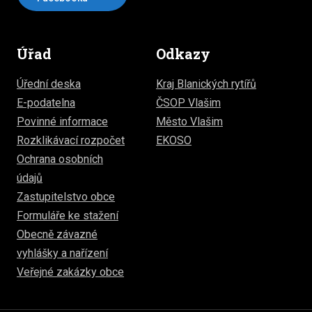
Úřad
Odkazy
Úřední deska
Kraj Blanických rytířů
E-podatelna
ČSOP Vlašim
Povinné informace
Město Vlašim
Rozklikávací rozpočet
EKOSO
Ochrana osobních
údajů
Zastupitelstvo obce
Formuláře ke stažení
Obecně závazné
vyhlášky a nařízení
Veřejné zakázky obce