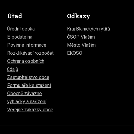
Úřad
Odkazy
Úřední deska
Kraj Blanických rytířů
E-podatelna
ČSOP Vlašim
Povinné informace
Město Vlašim
Rozklikávací rozpočet
EKOSO
Ochrana osobních
údajů
Zastupitelstvo obce
Formuláře ke stažení
Obecně závazné
vyhlášky a nařízení
Veřejné zakázky obce