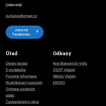
(starosta)
ou.hulice@cmail.cz
Jsme na
Facebooku
Úřad
Odkazy
Úřední deska
Kraj Blanických rytířů
E-podatelna
ČSOP Vlašim
Povinné informace
Město Vlašim
Rozklikávací rozpočet
EKOSO
Ochrana osobních
údajů
Zastupitelstvo obce