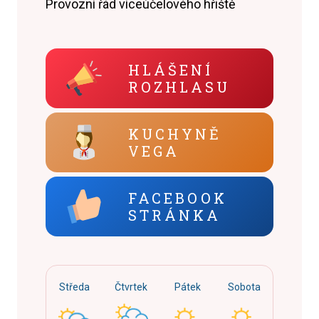
Provozní řád víceúčelového hřiště
HLÁŠENÍ
ROZHLASU
KUCHYNĚ
VEGA
FACEBOOK
STRÁNKA
Středa
Čtvrtek
Pátek
Sobota