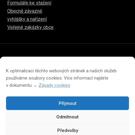
Formuláře ke stažení
Obecně závazné
vyhlášky a nařízení
Veřejné zakázky obce
© 2026
www.hulice.cz
Prohlášení o přístupnosti
Prohlášení o ochraně soukromí
K optimalizaci těchto webových stránek a našich služeb
Zásady cookies (EU)
používáme soubory cookies. Více informací najdete
v dokumentu →
Zásady cookies
Přijmout
Změna velikosti písma na webu
Odmítnout
A
A
A
Předvolby