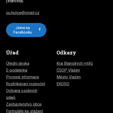
(starosta)
ou.hulice@cmail.cz
Jsme na
Facebooku
Úřad
Odkazy
Úřední deska
Kraj Blanických rytířů
E-podatelna
ČSOP Vlašim
Povinné informace
Město Vlašim
Rozklikávací rozpočet
EKOSO
Ochrana osobních
údajů
Zastupitelstvo obce
Formuláře ke stažení