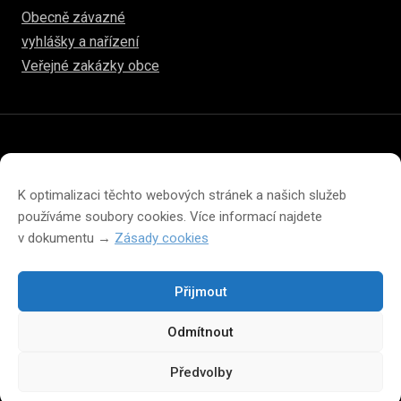
Obecně závazné
vyhlášky a nařízení
Veřejné zakázky obce
© 2026
www.hulice.cz
Prohlášení o přístupnosti
Prohlášení o ochraně soukromí
K optimalizaci těchto webových stránek a našich služeb
Zásady cookies (EU)
používáme soubory cookies. Více informací najdete
v dokumentu →
Zásady cookies
Přijmout
Změna velikosti písma na webu
Odmítnout
A
A
A
Předvolby