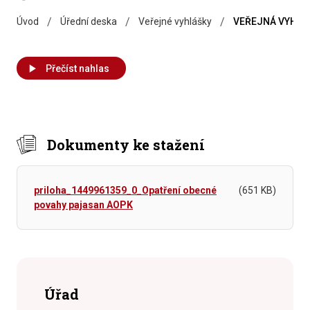
/
/
/
Úvod
Úřední deska
Veřejné vyhlášky
VEŘEJNÁ VYHLÁŠ
Přečíst nahlas
Dokumenty ke stažení
priloha_1449961359_0_Opatření obecné
(651 KB)
povahy pajasan AOPK
Úřad