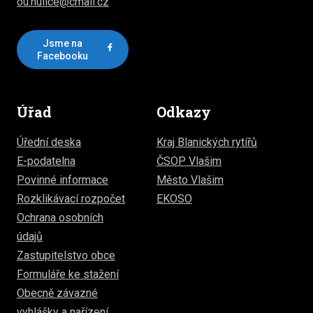
ou.hulice@cmail.cz
Jsme na
Facebooku
Úřad
Odkazy
Úřední deska
Kraj Blanických rytířů
E-podatelna
ČSOP Vlašim
Povinné informace
Město Vlašim
Rozklikávací rozpočet
EKOSO
Ochrana osobních
údajů
Zastupitelstvo obce
Formuláře ke stažení
Obecně závazné
vyhlášky a nařízení