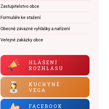
Zastupitelstvo obce
Formuláře ke stažení
zu na pozemních komunikacích
Obecně závazné vyhlášky a nařízení
Veřejné zakázky obce
HLÁŠENÍ
ROZHLASU
KUCHYNĚ
VEGA
FACEBOOK