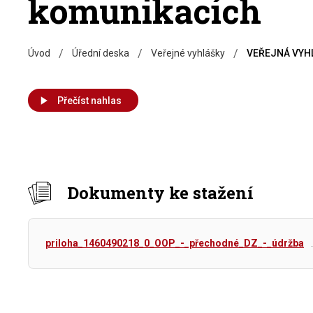
komunikacích
/
/
/
Úvod
Úřední deska
Veřejné vyhlášky
VEŘEJNÁ VYHLÁ
Přečíst nahlas
Dokumenty ke stažení
priloha_1460490218_0_OOP_-_přechodné_DZ_-_údržba