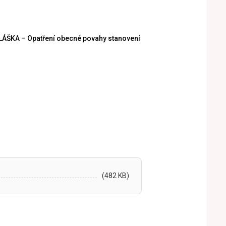
ŠKA – Opatření obecné povahy stanovení přechodné úpravy provo
(482 KB)