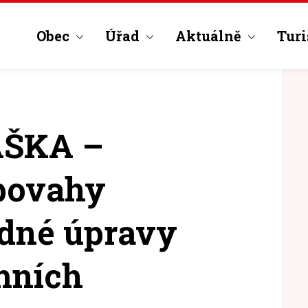
Obec
Úřad
Aktuálně
Turi
ŠKA –
 povahy
odné úpravy
mních