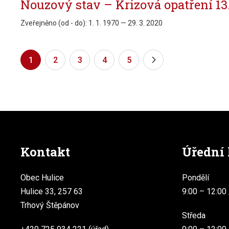
Nouzový stav – Krizová opatření 13.
Zveřejněno (od - do):
1. 1. 1970 — 29. 3. 2020
1
2
3
4
5
»
Kontakt
Úřední
Obec Hulice
Pondělí
Hulice 33, 257 63
9:00 – 12:00 
Trhový Štěpánov
Středa