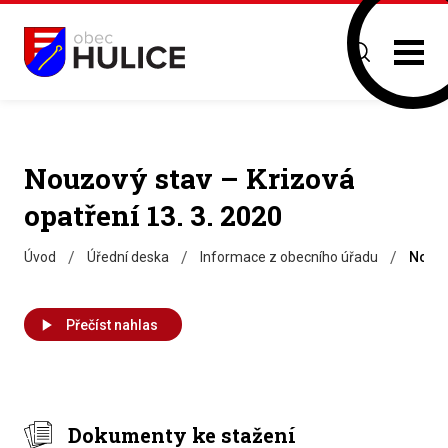
Nouzový stav – Krizová
opatření 13. 3. 2020
/
/
/
Úvod
Úřední deska
Informace z obecního úřadu
Nouzo
Přečíst nahlas
Dokumenty ke stažení