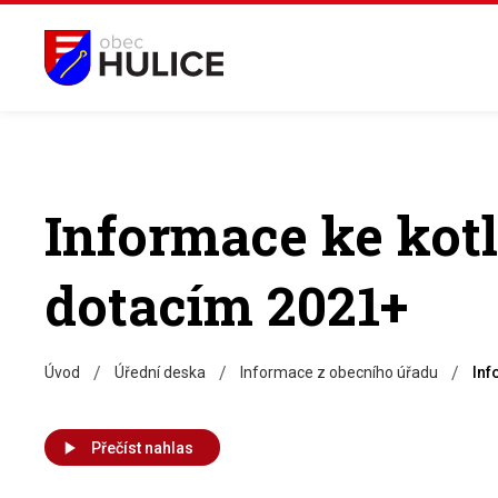
Informace ke kot
dotacím 2021+
/
/
/
Úvod
Úřední deska
Informace z obecního úřadu
Inf
Přečíst nahlas