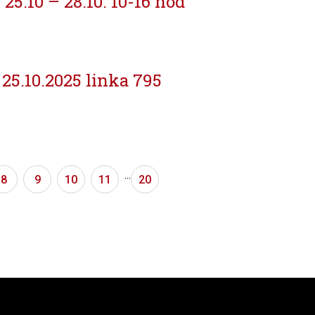
25.10 – 28.10. 10-16 hod
 25.10.2025 linka 795
...
8
9
10
11
20