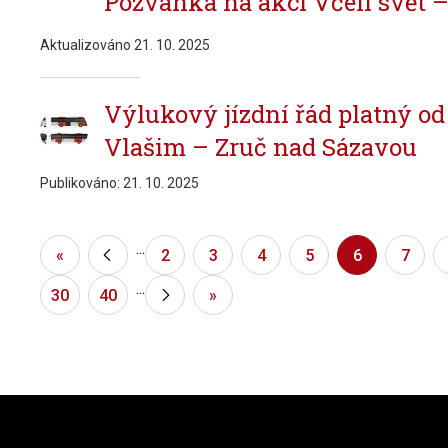
Pozvánka na akci Včelí svět – 
Aktualizováno
21. 10. 2025
Výlukový jízdní řád platný od
Vlašim – Zruč nad Sázavou
Publikováno:
21. 10. 2025
...
«
«
2
3
4
5
6
7
...
30
40
»
»