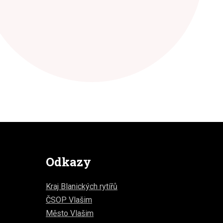
Odkazy
Kraj Blanických rytířů
ČSOP Vlašim
Město Vlašim