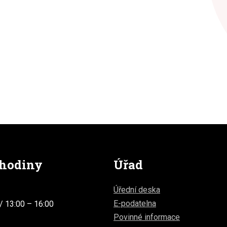
 hodiny
Úřad
Úřední deska
E-podatelna
/ 13:00 – 16:00
Povinné informace