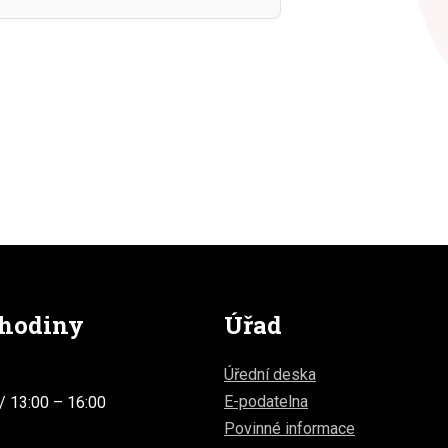
 hodiny
Úřad
Úřední deska
E-podatelna
/ 13:00 – 16:00
Povinné informace