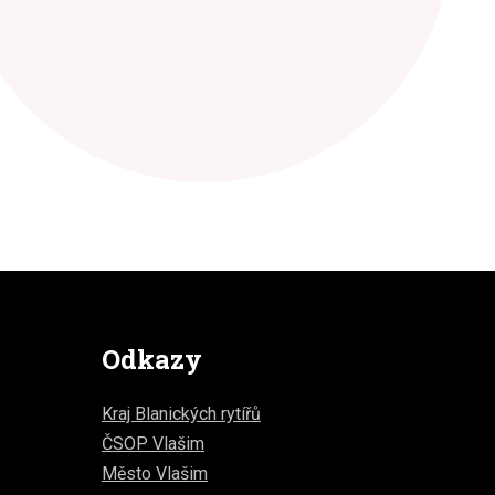
Odkazy
Kraj Blanických rytířů
ČSOP Vlašim
Město Vlašim