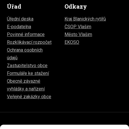
Úřad
Odkazy
Úřední deska
Kraj Blanických rytířů
E-podatelna
ČSOP Vlašim
Povinné informace
Město Vlašim
Rozklikávací rozpočet
EKOSO
Ochrana osobních
údajů
Zastupitelstvo obce
Formuláře ke stažení
Obecně závazné
vyhlášky a nařízení
Veřejné zakázky obce
© 2026
www.hulice.cz