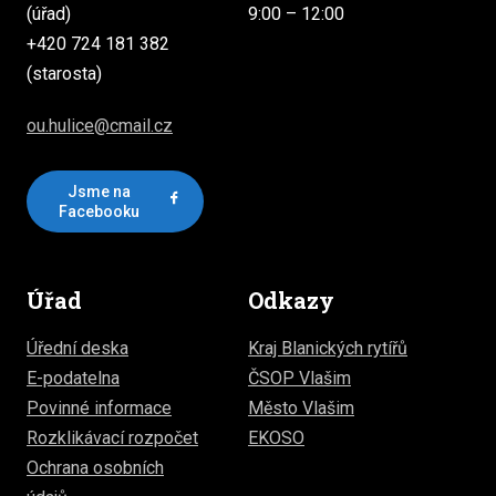
(úřad)
9:00 – 12:00
+420 724 181 382
(starosta)
ou.hulice@cmail.cz
Jsme na
Facebooku
Úřad
Odkazy
Úřední deska
Kraj Blanických rytířů
E-podatelna
ČSOP Vlašim
Povinné informace
Město Vlašim
Rozklikávací rozpočet
EKOSO
Ochrana osobních