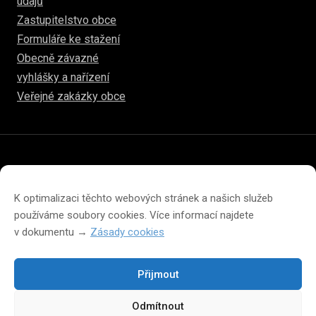
údajů
Zastupitelstvo obce
Formuláře ke stažení
Obecně závazné
vyhlášky a nařízení
Veřejné zakázky obce
© 2026
www.hulice.cz
Prohlášení o přístupnosti
Prohlášení o ochraně soukromí
K optimalizaci těchto webových stránek a našich služeb
Zásady cookies (EU)
používáme soubory cookies. Více informací najdete
v dokumentu →
Zásady cookies
Přijmout
Změna velikosti písma na webu
Odmítnout