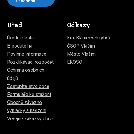
Facebooku
Úřad
Odkazy
Úřední deska
Kraj Blanických rytířů
E-podatelna
ČSOP Vlašim
Povinné informace
Město Vlašim
Rozklikávací rozpočet
EKOSO
Ochrana osobních
údajů
Zastupitelstvo obce
Formuláře ke stažení
Obecně závazné
vyhlášky a nařízení
Veřejné zakázky obce