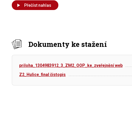
Přečíst nahlas
Dokumenty ke stažení
priloha_1304983912_3_ZM2_OOP_ke_zveřejnění web
Z2_Hulice_final čistopis