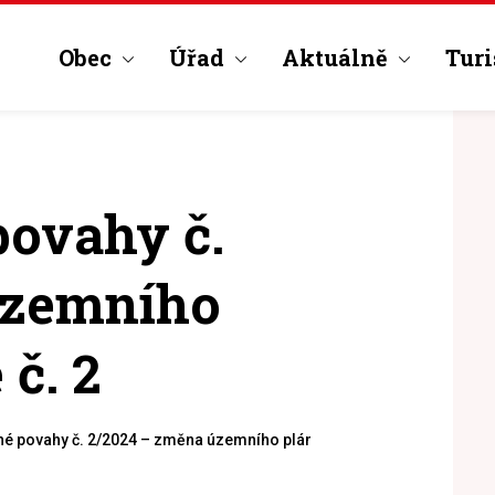
Obec
Úřad
Aktuálně
Turi
povahy č.
územního
 č. 2
né povahy č. 2/2024 – změna územního plánu obce Hulice č. 2