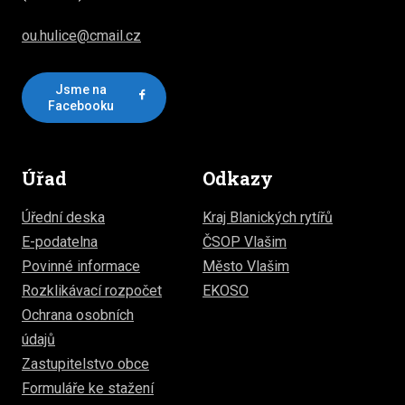
ou.hulice@cmail.cz
Jsme na
Facebooku
Úřad
Odkazy
Úřední deska
Kraj Blanických rytířů
E-podatelna
ČSOP Vlašim
Povinné informace
Město Vlašim
Rozklikávací rozpočet
EKOSO
Ochrana osobních
údajů
Zastupitelstvo obce
Formuláře ke stažení