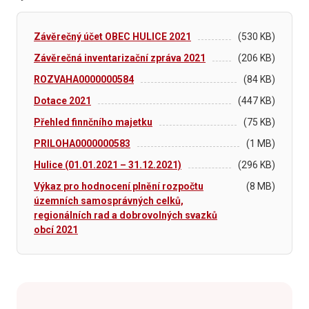
Závěrečný účet OBEC HULICE 2021
(530 KB)
Závěrečná inventarizační zpráva 2021
(206 KB)
ROZVAHA0000000584
(84 KB)
Dotace 2021
(447 KB)
Přehled finnčního majetku
(75 KB)
PRILOHA0000000583
(1 MB)
Hulice (01.01.2021 – 31.12.2021)
(296 KB)
Výkaz pro hodnocení plnění rozpočtu
(8 MB)
územních samosprávných celků,
regionálních rad a dobrovolných svazků
obcí 2021