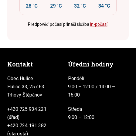
28 °C
29 °C
32 °C
34 °C
Předpověď počasí přináší služba
In-počasí
.
Kontakt
Úřední hodiny
Obec Hulice
Pondělí
Hulice 33, 257 63
9:00 – 12:00 / 13:00 –
Trhový Štěpánov
16:00
+420 725 934 221
Středa
(úřad)
9:00 – 12:00
+420 724 181 382
(starosta)