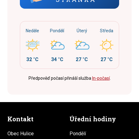
Neděle
Pondělí
Úterý
Středa
32 °C
34 °C
27 °C
27 °C
Předpověď počasí přináší služba
In-počasí
.
Kontakt
Úřední hodiny
Obec Hulice
Pondělí