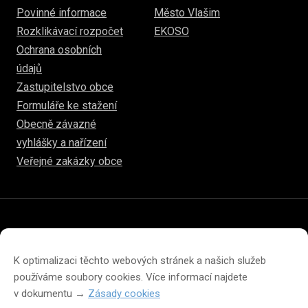
Povinné informace
Město Vlašim
Rozklikávací rozpočet
EKOSO
Ochrana osobních
údajů
Zastupitelstvo obce
Formuláře ke stažení
Obecně závazné
vyhlášky a nařízení
Veřejné zakázky obce
© 2026
www.hulice.cz
Prohlášení o přístupnosti
Prohlášení o ochraně soukromí
K optimalizaci těchto webových stránek a našich služeb
Zásady cookies (EU)
používáme soubory cookies. Více informací najdete
v dokumentu →
Zásady cookies