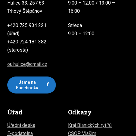
Hulice 33, 257 63
9:00 – 12:00 / 13:00 –
Trhový Štěpánov
16:00
+420 725 934 221
Středa
(úřad)
9:00 – 12:00
+420 724 181 382
(starosta)
ou.hulice@cmail.cz
Jsme na
Facebooku
Úřad
Odkazy
Úřední deska
Kraj Blanických rytířů
E-podatelna
ČSOP Vlašim