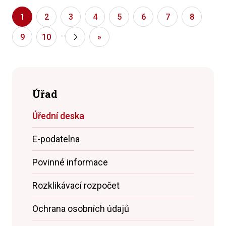
1
2
3
4
5
6
7
8
...
9
10
»
»
Úřad
Úřední deska
E-podatelna
Povinné informace
Rozklikávací rozpočet
Ochrana osobních údajů