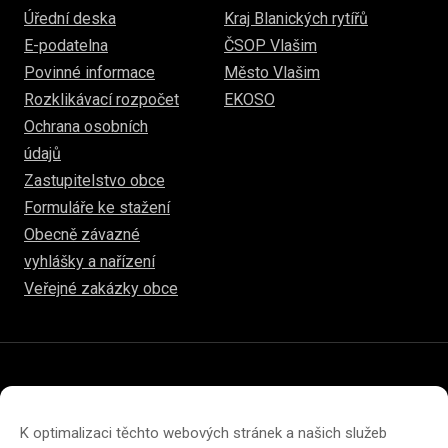
Úřední deska
Kraj Blanických rytířů
E-podatelna
ČSOP Vlašim
Povinné informace
Město Vlašim
Rozklikávací rozpočet
EKOSO
Ochrana osobních
údajů
Zastupitelstvo obce
Formuláře ke stažení
Obecně závazné
vyhlášky a nařízení
Veřejné zakázky obce
© 2026
www.hulice.cz
Prohlášení o přístupnosti
Prohlášení o ochraně soukromí
K optimalizaci těchto webových stránek a našich služeb