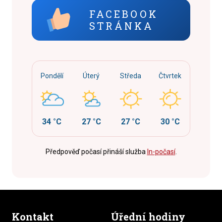
FACEBOOK
STRÁNKA
Pondělí
Úterý
Středa
Čtvrtek
34 °C
27 °C
27 °C
30 °C
Předpověď počasí přináší služba
In-počasí
.
Kontakt
Úřední hodiny