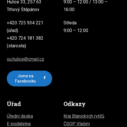
Hulice 33, 257 63
9:00 – 12:00 / 13:00 –
Trhový Štěpánov
16:00
+420 725 934 221
Středa
(úřad)
9:00 – 12:00
+420 724 181 382
(starosta)
ou.hulice@cmail.cz
Jsme na
Facebooku
Úřad
Odkazy
Úřední deska
Kraj Blanických rytířů
E-podatelna
ČSOP Vlašim