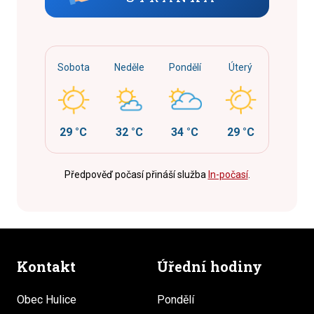
Sobota
Neděle
Pondělí
Úterý
29 °C
32 °C
34 °C
29 °C
Předpověď počasí přináší služba
In-počasí
.
Kontakt
Úřední hodiny
Obec Hulice
Pondělí