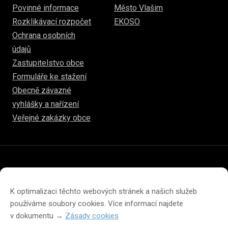
Povinné informace
Město Vlašim
Rozklikávací rozpočet
EKOSO
Ochrana osobních
údajů
Zastupitelstvo obce
Formuláře ke stažení
Obecně závazné
vyhlášky a nařízení
Veřejné zakázky obce
© 2026
www.hulice.cz
Prohlášení o přístupnosti
Prohlášení o ochraně soukromí
K optimalizaci těchto webových stránek a našich služeb
Zásady cookies (EU)
používáme soubory cookies. Více informací najdete
v dokumentu →
Zásady cookies