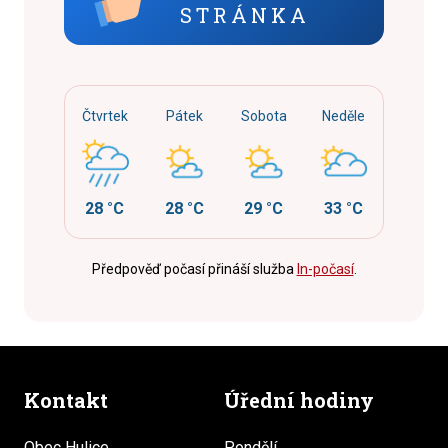
STRÁNKA
Čtvrtek
Pátek
Sobota
Neděle
28 °C
28 °C
29 °C
33 °C
Předpověď počasí přináší služba
In-počasí
.
Kontakt
Úřední hodiny
Obec Hulice
Pondělí