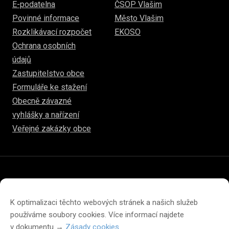
E-podatelna
ČSOP Vlašim
Povinné informace
Město Vlašim
Rozklikávací rozpočet
EKOSO
Ochrana osobních
údajů
Zastupitelstvo obce
Formuláře ke stažení
Obecně závazné
vyhlášky a nařízení
Veřejné zakázky obce
© 2026
www.hulice.cz
Prohlášení o přístupnosti
Prohlášení o ochraně soukromí
K optimalizaci těchto webových stránek a našich služeb
Zásady cookies (EU)
používáme soubory cookies. Více informací najdete
v dokumentu →
Zásady cookies