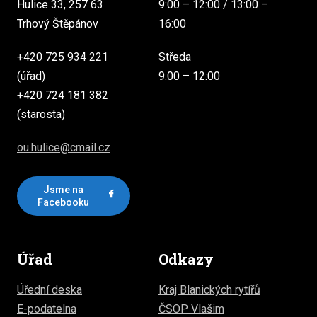
Hulice 33, 257 63
9:00 – 12:00 / 13:00 –
Trhový Štěpánov
16:00
+420 725 934 221
Středa
(úřad)
9:00 – 12:00
+420 724 181 382
(starosta)
ou.hulice@cmail.cz
Jsme na
Facebooku
Úřad
Odkazy
Úřední deska
Kraj Blanických rytířů
E-podatelna
ČSOP Vlašim