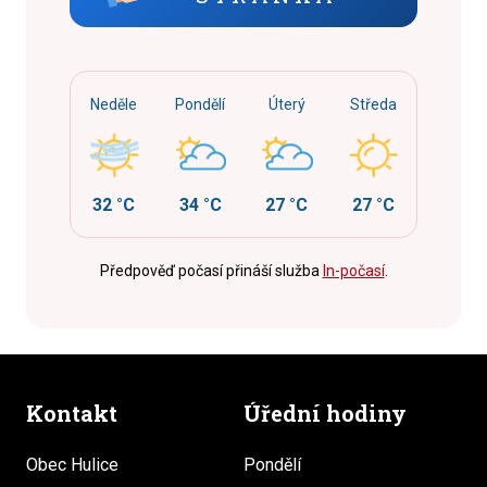
Neděle
Pondělí
Úterý
Středa
32 °C
34 °C
27 °C
27 °C
Předpověď počasí přináší služba
In-počasí
.
Kontakt
Úřední hodiny
Obec Hulice
Pondělí