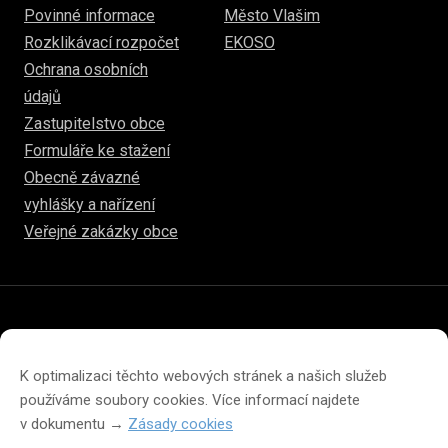
Povinné informace
Město Vlašim
Rozklikávací rozpočet
EKOSO
Ochrana osobních
údajů
Zastupitelstvo obce
Formuláře ke stažení
Obecně závazné
vyhlášky a nařízení
Veřejné zakázky obce
© 2026
www.hulice.cz
Prohlášení o přístupnosti
Prohlášení o ochraně soukromí
K optimalizaci těchto webových stránek a našich služeb
Zásady cookies (EU)
používáme soubory cookies. Více informací najdete
v dokumentu →
Zásady cookies