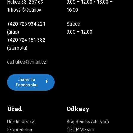
Hulice 33, 257 63
9:00 – 12:00 / 13:00 –
Trhový Štěpánov
16:00
+420 725 934 221
Středa
(úřad)
9:00 – 12:00
+420 724 181 382
(starosta)
ou.hulice@cmail.cz
Jsme na
Facebooku
Úřad
Odkazy
Úřední deska
Kraj Blanických rytířů
E-podatelna
ČSOP Vlašim