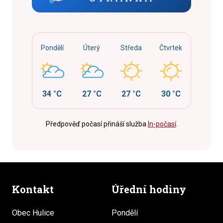
Pondělí
Úterý
Středa
Čtvrtek
34 °C
27 °C
27 °C
30 °C
Předpověď počasí přináší služba
In-počasí
.
Kontakt
Úřední hodiny
Obec Hulice
Pondělí