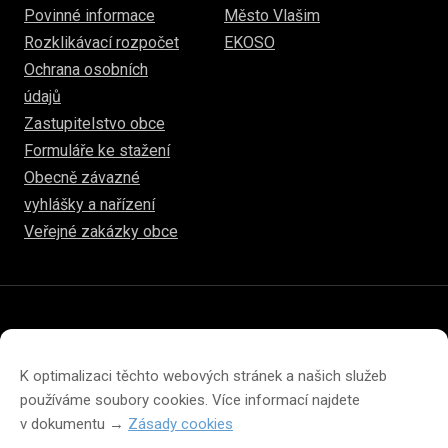
Povinné informace
Město Vlašim
Rozklikávací rozpočet
EKOSO
Ochrana osobních
údajů
Zastupitelstvo obce
Formuláře ke stažení
Obecně závazné
vyhlášky a nařízení
Veřejné zakázky obce
© 2026
www.hulice.cz
Prohlášení o přístupnosti
Prohlášení o ochraně soukromí
K optimalizaci těchto webových stránek a našich služeb
Zásady cookies (EU)
používáme soubory cookies. Více informací najdete
v dokumentu →
Zásady cookies