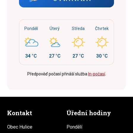
Pondělí
Úterý
Středa
Čtvrtek
34 °C
27 °C
27 °C
30 °C
Předpověď počasí přináší služba
In-počasí
.
Kontakt
Úřední hodiny
Obec Hulice
Pondělí