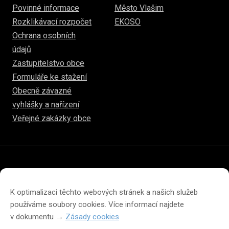
Povinné informace
Město Vlašim
Rozklikávací rozpočet
EKOSO
Ochrana osobních
údajů
Zastupitelstvo obce
Formuláře ke stažení
Obecně závazné
vyhlášky a nařízení
Veřejné zakázky obce
© 2026
www.hulice.cz
Prohlášení o přístupnosti
Prohlášení o ochraně soukromí
K optimalizaci těchto webových stránek a našich služeb
Zásady cookies (EU)
používáme soubory cookies. Více informací najdete
v dokumentu →
Zásady cookies