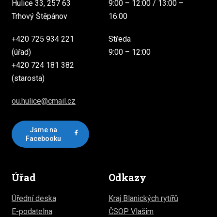
Hulice 33, 257 63
9:00 – 12:00 / 13:00 –
Trhový Štěpánov
16:00
+420 725 934 221
Středa
(úřad)
9:00 – 12:00
+420 724 181 382
(starosta)
ou.hulice@cmail.cz
Jsme na
Facebooku
Úřad
Odkazy
Úřední deska
Kraj Blanických rytířů
E-podatelna
ČSOP Vlašim