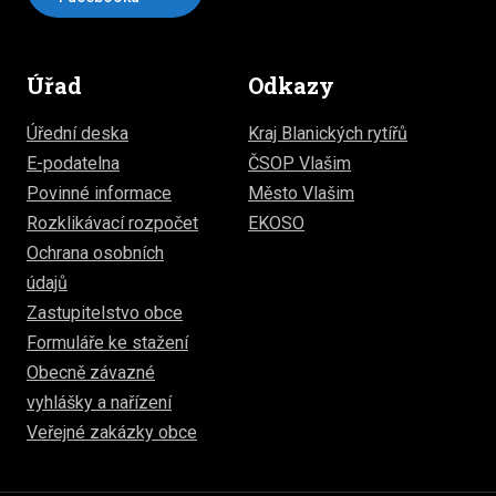
Úřad
Odkazy
Úřední deska
Kraj Blanických rytířů
E-podatelna
ČSOP Vlašim
Povinné informace
Město Vlašim
Rozklikávací rozpočet
EKOSO
Ochrana osobních
údajů
Zastupitelstvo obce
Formuláře ke stažení
Obecně závazné
vyhlášky a nařízení
Veřejné zakázky obce