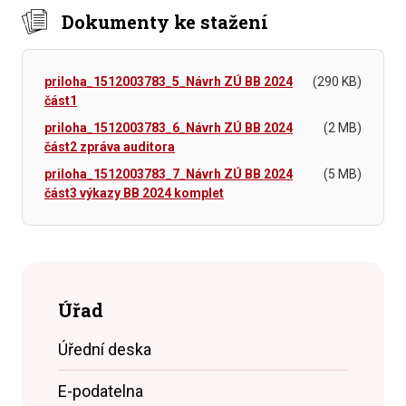
Dokumenty ke stažení
priloha_1512003783_5_Návrh ZÚ BB 2024
(290 KB)
část1
priloha_1512003783_6_Návrh ZÚ BB 2024
(2 MB)
část2 zpráva auditora
priloha_1512003783_7_Návrh ZÚ BB 2024
(5 MB)
část3 výkazy BB 2024 komplet
Úřad
Úřední deska
E-podatelna