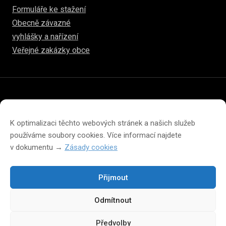
Formuláře ke stažení
Obecně závazné
vyhlášky a nařízení
Veřejné zakázky obce
© 2026
www.hulice.cz
Prohlášení o přístupnosti
Prohlášení o ochraně soukromí
K optimalizaci těchto webových stránek a našich služeb
Zásady cookies (EU)
používáme soubory cookies. Více informací najdete
v dokumentu →
Zásady cookies
Přijmout
Změna velikosti písma na webu
Odmítnout
A
A
A
Předvolby