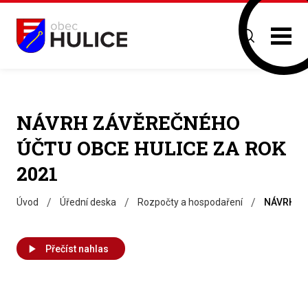
NÁVRH ZÁVĚREČNÉHO
ÚČTU OBCE HULICE ZA ROK
2021
/
/
/
Úvod
Úřední deska
Rozpočty a hospodaření
NÁVRH ZÁ
Přečíst nahlas