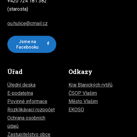
+420 724 181 382
(starosta)
ou.hulice@cmail.cz
Jsme na
Facebooku
Úřad
Odkazy
Úřední deska
Kraj Blanických rytířů
E-podatelna
ČSOP Vlašim
Povinné informace
Město Vlašim
Rozklikávací rozpočet
EKOSO
Ochrana osobních
údajů
Zastupitelstvo obce