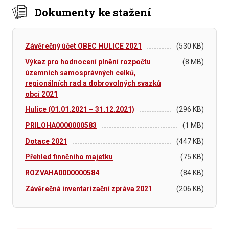
Dokumenty ke stažení
Závěrečný účet OBEC HULICE 2021
(530 KB)
Výkaz pro hodnocení plnění rozpočtu
(8 MB)
územních samosprávných celků,
regionálních rad a dobrovolných svazků
obcí 2021
Hulice (01.01.2021 – 31.12.2021)
(296 KB)
PRILOHA0000000583
(1 MB)
Dotace 2021
(447 KB)
Přehled finnčního majetku
(75 KB)
ROZVAHA0000000584
(84 KB)
Závěrečná inventarizační zpráva 2021
(206 KB)