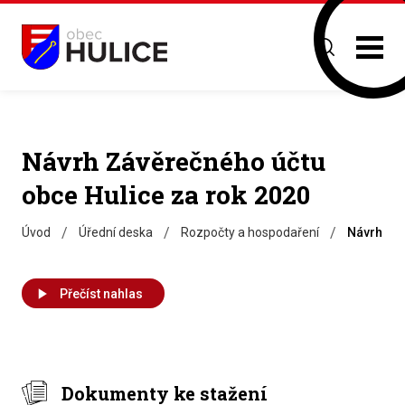
Návrh Závěrečného účtu
obce Hulice za rok 2020
/
/
/
Úvod
Úřední deska
Rozpočty a hospodaření
Návrh Záv
Přečíst nahlas
Dokumenty ke stažení