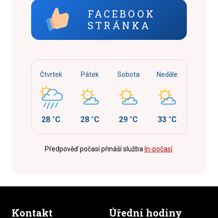
FACEBOOK
STRÁNKA
Čtvrtek
Pátek
Sobota
Neděle
28 °C
28 °C
29 °C
33 °C
Předpověď počasí přináší služba
In-počasí
.
Kontakt
Úřední hodiny