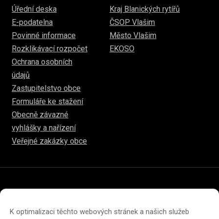
Úřední deska
Kraj Blanických rytířů
E-podatelna
ČSOP Vlašim
Povinné informace
Město Vlašim
Rozklikávací rozpočet
EKOSO
Ochrana osobních
údajů
Zastupitelstvo obce
Formuláře ke stažení
Obecně závazné
vyhlášky a nařízení
Veřejné zakázky obce
© 2026
www.hulice.cz
Prohlášení o přístupnosti
Prohlášení o ochraně soukromí
K optimalizaci těchto webových stránek a našich služeb