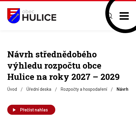
Návrh střednědobého
výhledu rozpočtu obce
Hulice na roky 2027 – 2029
/
/
/
Úvod
Úřední deska
Rozpočty a hospodaření
Návrh stř
Přečíst nahlas