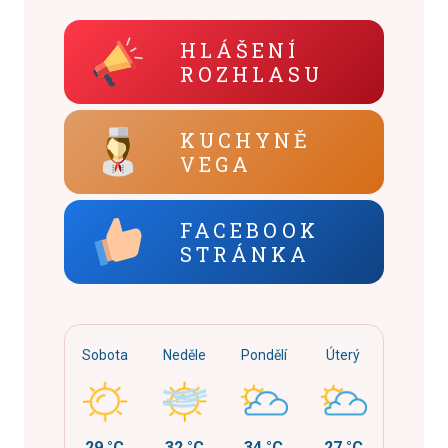
HLÁŠENÍ
ROZHLASU
KUCHYNĚ
VEGA
FACEBOOK
STRÁNKA
Sobota
Neděle
Pondělí
Úterý
29 °C
32 °C
34 °C
27 °C