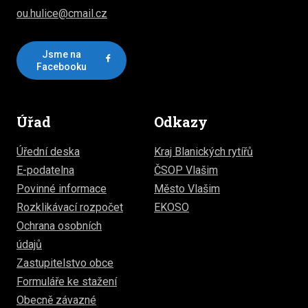
ou.hulice@cmail.cz
Jsme na
Facebooku
Úřad
Odkazy
Úřední deska
Kraj Blanických rytířů
E-podatelna
ČSOP Vlašim
Povinné informace
Město Vlašim
Rozklikávací rozpočet
EKOSO
Ochrana osobních
údajů
Zastupitelstvo obce
Formuláře ke stažení
Obecně závazné