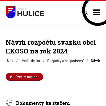
Návrh rozpočtu svazku obcí
EKOSO na rok 2024
/
/
/
Úvod
Úřední deska
Rozpočty a hospodaření
Návrh roz
Přečíst nahlas
Dokumenty ke stažení