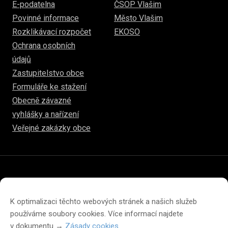
E-podatelna
ČSOP Vlašim
Povinné informace
Město Vlašim
Rozklikávací rozpočet
EKOSO
Ochrana osobních
údajů
Zastupitelstvo obce
Formuláře ke stažení
Obecně závazné
vyhlášky a nařízení
Veřejné zakázky obce
© 2026
www.hulice.cz
Prohlášení o přístupnosti
Prohlášení o ochraně soukromí
K optimalizaci těchto webových stránek a našich služeb
Zásady cookies (EU)
používáme soubory cookies. Více informací najdete
v dokumentu →
Zásady cookies