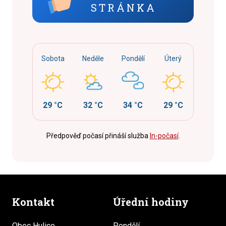
STRÁNKA
Sobota
Neděle
Pondělí
Úterý
29 °C
32 °C
34 °C
29 °C
Předpověď počasí přináší služba
In-počasí
.
Kontakt
Úřední hodiny
Obec Hulice
Pondělí