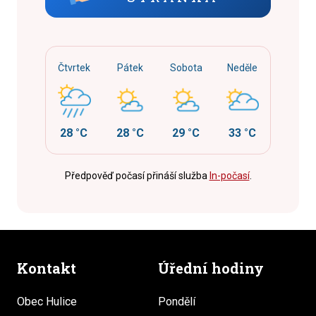
Čtvrtek
Pátek
Sobota
Neděle
28 °C
28 °C
29 °C
33 °C
Předpověď počasí přináší služba
In-počasí
.
Kontakt
Úřední hodiny
Obec Hulice
Pondělí