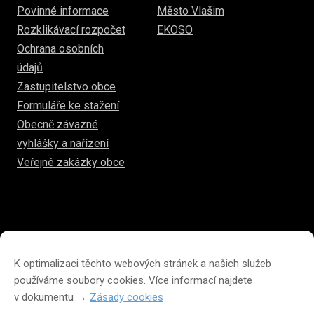
Povinné informace
Město Vlašim
Rozklikávací rozpočet
EKOSO
Ochrana osobních
údajů
Zastupitelstvo obce
Formuláře ke stažení
Obecně závazné
vyhlášky a nařízení
Veřejné zakázky obce
© 2026
www.hulice.cz
Prohlášení o přístupnosti
Prohlášení o ochraně soukromí
K optimalizaci těchto webových stránek a našich služeb
Zásady cookies (EU)
používáme soubory cookies. Více informací najdete
v dokumentu →
Zásady cookies