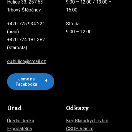
Hulice 33, 257 63
9:00 – 12:00 / 13:00 –
Trhový Štěpánov
16:00
+420 725 934 221
Středa
(úřad)
9:00 – 12:00
+420 724 181 382
(starosta)
ou.hulice@cmail.cz
Jsme na
Facebooku
Úřad
Odkazy
Úřední deska
Kraj Blanických rytířů
E-podatelna
ČSOP Vlašim