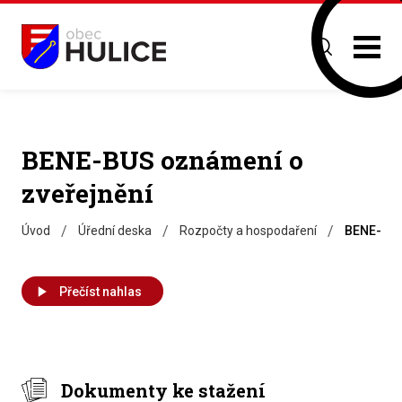
BENE-BUS oznámení o
zveřejnění
/
/
/
Úvod
Úřední deska
Rozpočty a hospodaření
BENE-BUS
Přečíst nahlas
Dokumenty ke stažení