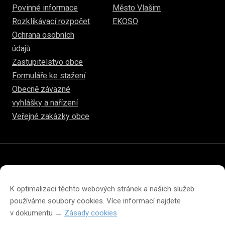
Povinné informace
Město Vlašim
Rozklikávací rozpočet
EKOSO
Ochrana osobních
údajů
Zastupitelstvo obce
Formuláře ke stažení
Obecně závazné
vyhlášky a nařízení
Veřejné zakázky obce
© 2026
www.hulice.cz
Prohlášení o přístupnosti
Prohlášení o ochraně soukromí
K optimalizaci těchto webových stránek a našich služeb
Zásady cookies (EU)
používáme soubory cookies. Více informací najdete
v dokumentu →
Zásady cookies