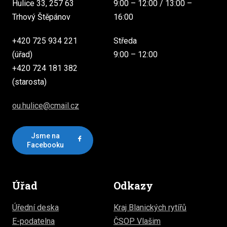
Hulice 33, 257 63
9:00 – 12:00 / 13:00 –
Trhový Štěpánov
16:00
+420 725 934 221
Středa
(úřad)
9:00 – 12:00
+420 724 181 382
(starosta)
ou.hulice@cmail.cz
Jsme na
Facebooku
Úřad
Odkazy
Úřední deska
Kraj Blanických rytířů
E-podatelna
ČSOP Vlašim