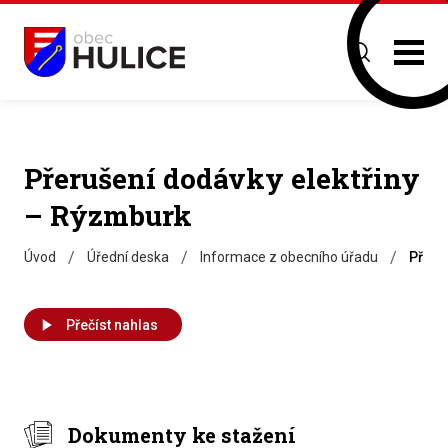
Přerušení dodávky elektřiny
– Rýzmburk
/
/
/
Úvod
Úřední deska
Informace z obecního úřadu
Přeru
Přečíst nahlas
Dokumenty ke stažení