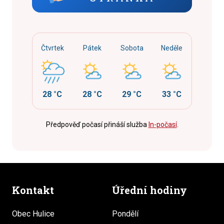
Čtvrtek
Pátek
Sobota
Neděle
28 °C
28 °C
29 °C
33 °C
Předpověď počasí přináší služba
In-počasí
.
Kontakt
Úřední hodiny
Obec Hulice
Pondělí