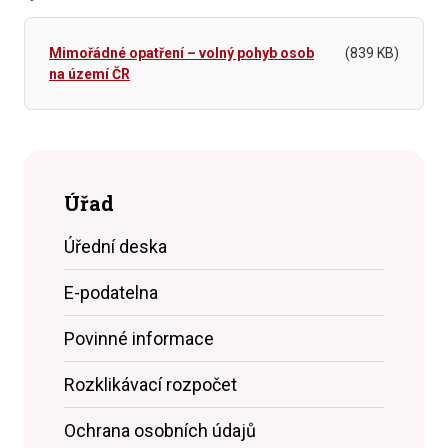
Mimořádné opatření – volný pohyb osob
(839 KB)
na území ČR
Úřad
Úřední deska
E-podatelna
Povinné informace
Rozklikávací rozpočet
Ochrana osobních údajů