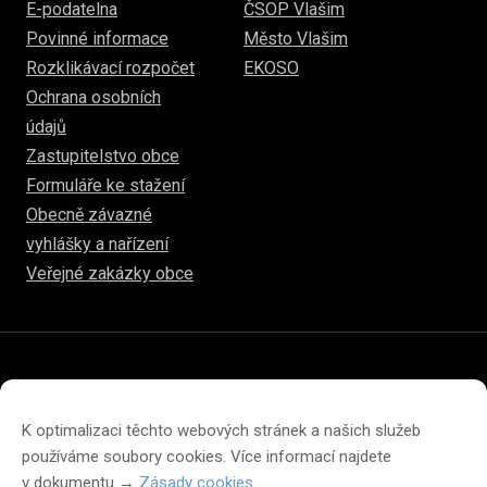
E-podatelna
ČSOP Vlašim
Povinné informace
Město Vlašim
Rozklikávací rozpočet
EKOSO
Ochrana osobních
údajů
Zastupitelstvo obce
Formuláře ke stažení
Obecně závazné
vyhlášky a nařízení
Veřejné zakázky obce
© 2026
www.hulice.cz
Prohlášení o přístupnosti
Prohlášení o ochraně soukromí
K optimalizaci těchto webových stránek a našich služeb
Zásady cookies (EU)
používáme soubory cookies. Více informací najdete
v dokumentu →
Zásady cookies