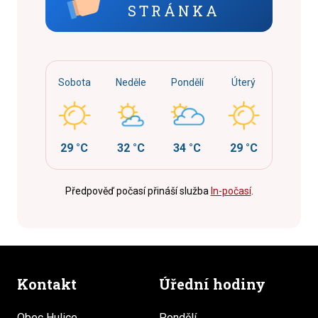
STRÁNKA
Sobota
Neděle
Pondělí
Úterý
29 °C
32 °C
34 °C
29 °C
Předpověď počasí přináší služba
In-počasí
.
Kontakt
Úřední hodiny
Obec Hulice
Pondělí