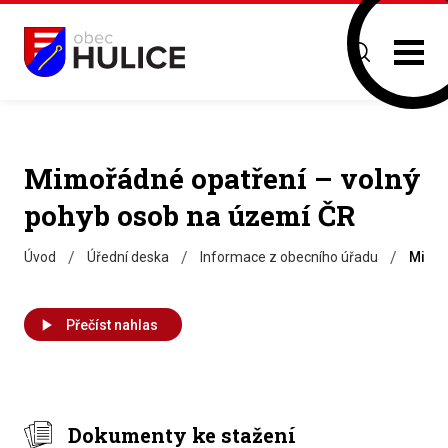
Mimořádné opatření – volný
pohyb osob na území ČR
/
/
/
Úvod
Úřední deska
Informace z obecního úřadu
Mimoř
Přečíst nahlas
Dokumenty ke stažení