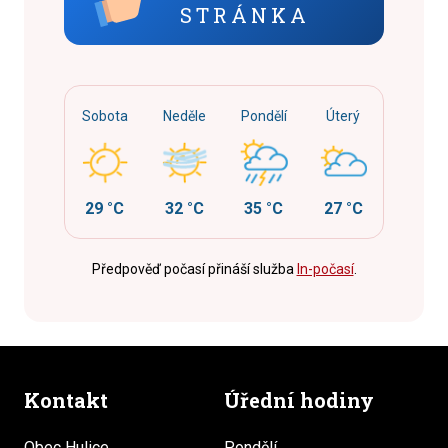
STRÁNKA
Sobota
Neděle
Pondělí
Úterý
29 °C
32 °C
35 °C
27 °C
Předpověď počasí přináší služba
In-počasí
.
Kontakt
Úřední hodiny
Obec Hulice
Pondělí