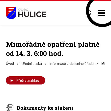
Mimořádné opatření platné
od 14. 3. 6:00 hod.
/
/
/
Úvod
Úřední deska
Informace z obecního úřadu
Mimoř
Přečíst nahlas
Dokumenty ke stažení