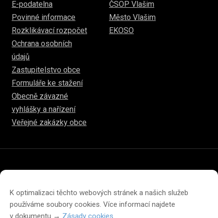
E-podatelna
ČSOP Vlašim
Povinné informace
Město Vlašim
Rozklikávací rozpočet
EKOSO
Ochrana osobních
údajů
Zastupitelstvo obce
Formuláře ke stažení
Obecně závazné
vyhlášky a nařízení
Veřejné zakázky obce
© 2026
www.hulice.cz
Prohlášení o přístupnosti
Prohlášení o ochraně soukromí
K optimalizaci těchto webových stránek a našich služeb
Zásady cookies (EU)
používáme soubory cookies. Více informací najdete
v dokumentu →
Zásady cookies