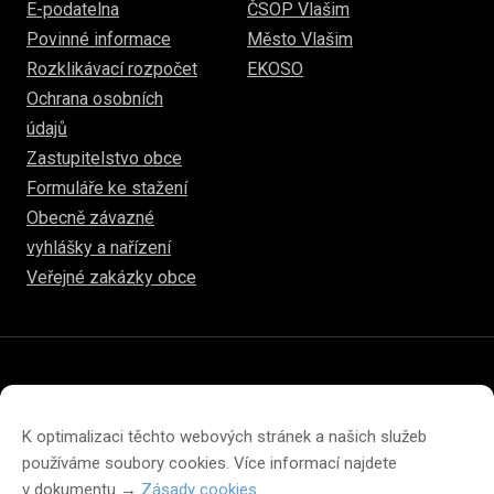
E-podatelna
ČSOP Vlašim
Povinné informace
Město Vlašim
Rozklikávací rozpočet
EKOSO
Ochrana osobních
údajů
Zastupitelstvo obce
Formuláře ke stažení
Obecně závazné
vyhlášky a nařízení
Veřejné zakázky obce
© 2026
www.hulice.cz
Prohlášení o přístupnosti
Prohlášení o ochraně soukromí
K optimalizaci těchto webových stránek a našich služeb
Zásady cookies (EU)
používáme soubory cookies. Více informací najdete
v dokumentu →
Zásady cookies