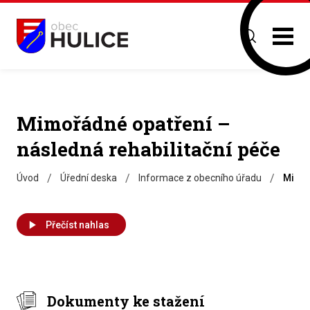
Mimořádné opatření –
následná rehabilitační péče
/
/
/
Úvod
Úřední deska
Informace z obecního úřadu
Mimoř
Přečíst nahlas
Dokumenty ke stažení