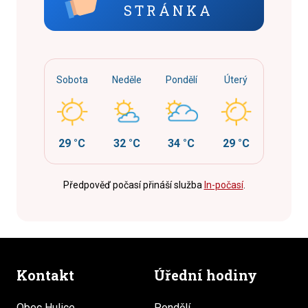
STRÁNKA
Sobota
Neděle
Pondělí
Úterý
29 °C
32 °C
34 °C
29 °C
Předpověď počasí přináší služba
In-počasí
.
Kontakt
Úřední hodiny
Obec Hulice
Pondělí