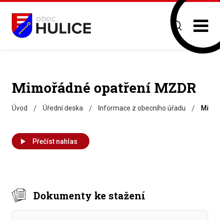
Mimořádné opatření MZDR
/
/
/
Úvod
Úřední deska
Informace z obecního úřadu
Mimoř
Přečíst nahlas
Dokumenty ke stažení