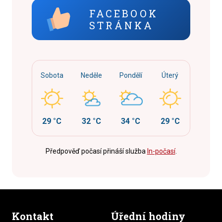
FACEBOOK
STRÁNKA
Sobota
Neděle
Pondělí
Úterý
29 °C
32 °C
34 °C
29 °C
Předpověď počasí přináší služba
In-počasí
.
Kontakt
Úřední hodiny