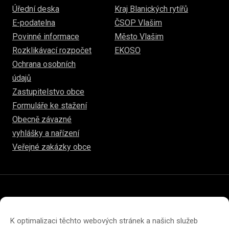
Úřední deska
Kraj Blanických rytířů
E-podatelna
ČSOP Vlašim
Povinné informace
Město Vlašim
Rozklikávací rozpočet
EKOSO
Ochrana osobních
údajů
Zastupitelstvo obce
Formuláře ke stažení
Obecně závazné
vyhlášky a nařízení
Veřejné zakázky obce
© 2026
www.hulice.cz
Prohlášení o přístupnosti
Prohlášení o ochraně soukromí
K optimalizaci těchto webových stránek a našich služeb