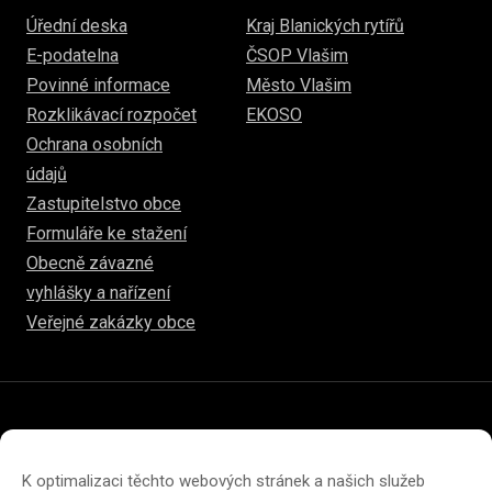
Úřední deska
Kraj Blanických rytířů
E-podatelna
ČSOP Vlašim
Povinné informace
Město Vlašim
Rozklikávací rozpočet
EKOSO
Ochrana osobních
údajů
Zastupitelstvo obce
Formuláře ke stažení
Obecně závazné
vyhlášky a nařízení
Veřejné zakázky obce
© 2026
www.hulice.cz
Prohlášení o přístupnosti
Prohlášení o ochraně soukromí
K optimalizaci těchto webových stránek a našich služeb