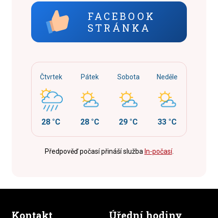
FACEBOOK
STRÁNKA
Čtvrtek
Pátek
Sobota
Neděle
28 °C
28 °C
29 °C
33 °C
Předpověď počasí přináší služba
In-počasí
.
Kontakt
Úřední hodiny