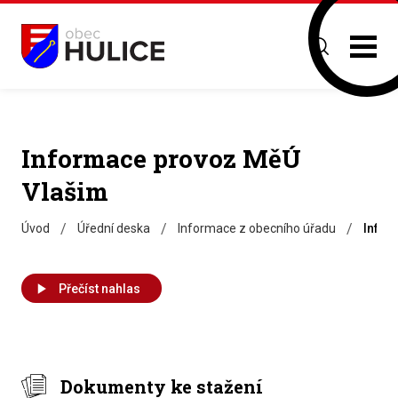
Informace provoz MěÚ
Vlašim
/
/
/
Úvod
Úřední deska
Informace z obecního úřadu
Infor
Přečíst nahlas
Dokumenty ke stažení