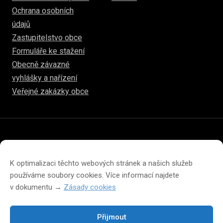
Ochrana osobních
údajů
Zastupitelstvo obce
Formuláře ke stažení
Obecně závazné
vyhlášky a nařízení
Veřejné zakázky obce
© 2026
www.hulice.cz
Prohlášení o přístupnosti
Prohlášení o ochraně soukromí
K optimalizaci těchto webových stránek a našich služeb
Zásady cookies (EU)
používáme soubory cookies. Více informací najdete
v dokumentu →
Zásady cookies
Přijmout