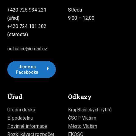
+420 725 934 221
Středa
(úřad)
9:00 – 12:00
+420 724 181 382
(starosta)
ou.hulice@cmail.cz
Jsme na
Facebooku
Úřad
Odkazy
Úřední deska
Kraj Blanických rytířů
E-podatelna
ČSOP Vlašim
Povinné informace
Město Vlašim
Rozklikávací rozpočet
EKOSO