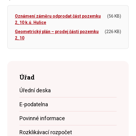
Oznámení záměru odprodat část pozemku
(56 KB)
2_10 k.ú. Hulice
Geometrický plán – prodej části pozemku
(226 KB)
2_10
Úřad
Úřední deska
E-podatelna
Povinné informace
Rozklikávací rozpočet