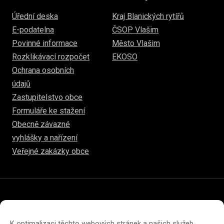
Úřední deska
Kraj Blanických rytířů
E-podatelna
ČSOP Vlašim
Povinné informace
Město Vlašim
Rozklikávací rozpočet
EKOSO
Ochrana osobních
údajů
Zastupitelstvo obce
Formuláře ke stažení
Obecně závazné
vyhlášky a nařízení
Veřejné zakázky obce
© 2026
www.hulice.cz
Prohlášení o přístupnosti
Prohlášení o ochraně soukromí
K optimalizaci těchto webových stránek a našich služeb