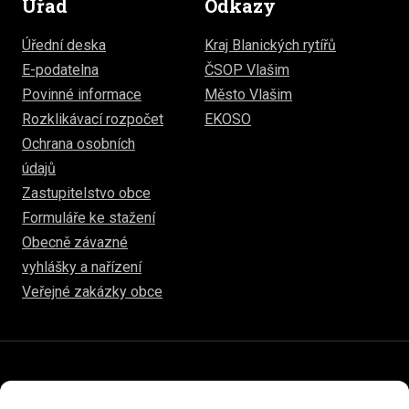
Úřad
Odkazy
Úřední deska
Kraj Blanických rytířů
E-podatelna
ČSOP Vlašim
Povinné informace
Město Vlašim
Rozklikávací rozpočet
EKOSO
Ochrana osobních
údajů
Zastupitelstvo obce
Formuláře ke stažení
Obecně závazné
vyhlášky a nařízení
Veřejné zakázky obce
© 2026
www.hulice.cz