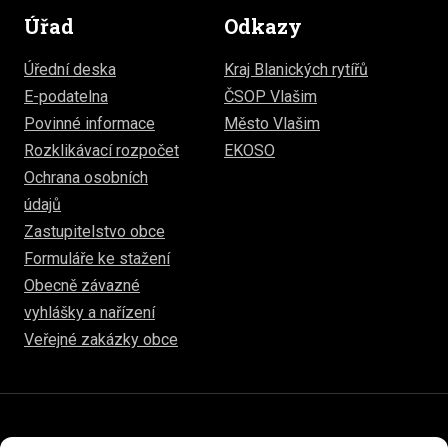
Úřad
Odkazy
Úřední deska
Kraj Blanických rytířů
E-podatelna
ČSOP Vlašim
Povinné informace
Město Vlašim
Rozklikávací rozpočet
EKOSO
Ochrana osobních
údajů
Zastupitelstvo obce
Formuláře ke stažení
Obecně závazné
vyhlášky a nařízení
Veřejné zakázky obce
© 2026
www.hulice.cz