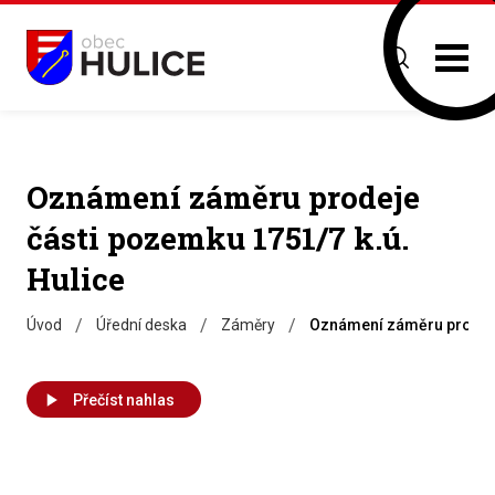
Oznámení záměru prodeje
části pozemku 1751/7 k.ú.
Hulice
/
/
/
Úvod
Úřední deska
Záměry
Oznámení záměru prodeje
Přečíst nahlas