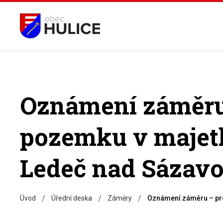
Oznámení záměru
pozemku v majet
Ledeč nad Sázav
/
/
/
Úvod
Úřední deska
Záměry
Oznámení záměru – pr