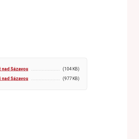
č nad Sázavou
(104 KB)
č nad Sázavou
(977 KB)