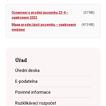
Oznameni o prodeji pozemku 23-4 –
(57 KB)
opakované 2022
Mapa prodej části pozemku – opakované
(413 KB)
vyvěšení
Úřad
Úřední deska
E-podatelna
Povinné informace
Rozklikávací rozpočet