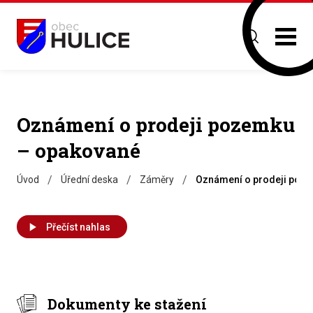
Oznámení o prodeji pozemku
– opakované
/
/
/
Úvod
Úřední deska
Záměry
Oznámení o prodeji poz
Přečíst nahlas
Dokumenty ke stažení