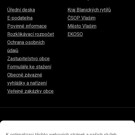
Úřední deska
Kraj Blanických rytířů
E-podatelna
ČSOP Vlašim
Povinné informace
Město Vlašim
Rozklikávací rozpočet
EKOSO
Ochrana osobních
údajů
Zastupitelstvo obce
Formuláře ke stažení
Obecně závazné
vyhlášky a nařízení
Veřejné zakázky obce
© 2026
www.hulice.cz
Prohlášení o přístupnosti
Prohlášení o ochraně soukromí
K optimalizaci těchto webových stránek a našich služeb